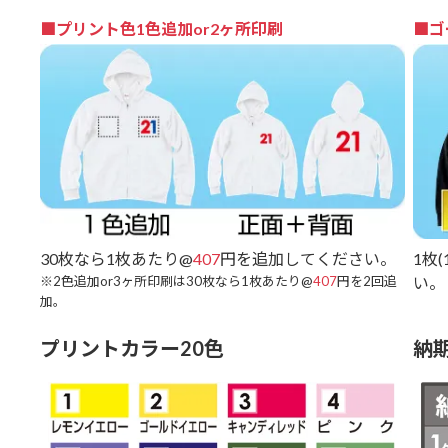
■プリント色1色追加or2ヶ所印刷
■ゴ
30枚なら1枚あたり@
407
円を追加してください。
1枚
※2色追加or3ヶ所印刷は30枚なら1枚あたり@
407
円を2回追
い。
加。
プリントカラー20色
納