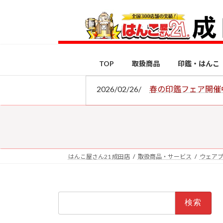
コ
ナ
ン
ビ
テ
ゲ
ン
ー
ツ
シ
TOP
取扱商品
印鑑・はんこ
へ
ョ
ス
ン
2026/02/26/
春の印鑑フェア開催
キ
に
ッ
移
プ
動
はんこ屋さん21 成田店
取扱商品・サービス
ウェア
検
索: