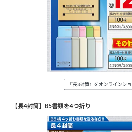
『長3封筒』を
オンラインシ
【長4封筒】B5書類を4つ折り