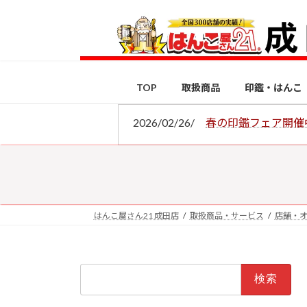
コ
ナ
ン
ビ
テ
ゲ
ン
ー
ツ
シ
TOP
取扱商品
印鑑・はんこ
へ
ョ
ス
ン
2026/02/26/
春の印鑑フェア開催
キ
に
ッ
移
プ
動
はんこ屋さん21 成田店
取扱商品・サービス
店舗・
検
索: