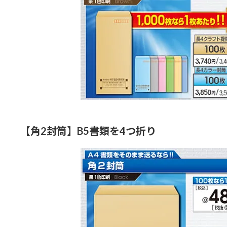
【角2封筒】B5書類を4つ折り